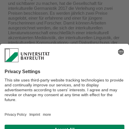
und sichtbarer zu machen, hat die Gesellschaft für
interkulturelle Germanistik 2017 die Verleihung von zwei
Preisen beschlossen. Es werden jährlich zwei Preise
ausgelobt, einer für erfahrene und einer für jüngere
Forscherinnen und Forscher. Damit können Arbeiten
ausgezeichnet werden, die sich der interkulturellen
Literaturwissenschaft einschließlich einer interkulturell
akzentuierten Mediävistik, der interkulturellen Linguistik, der
interkulturellen Kommunikations- und Dialogforschung, der
Deutsch-als-Fremdsprache-Forschung oder den
Schnittstellen von interkultureller Germanistik und
Translationswissenschaft widmen.
Der international ausgeschriebene Preis für jüngere
Forscherinnen und Forscher ist mit 1.000 Euro dotiert.
Alle Informationen finden Sie in der
Preisauslobung
.
Verantwortlich für die Redaktion:
Gabriele Ziegler